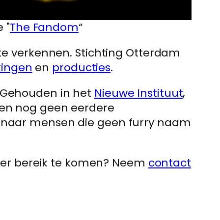
 "
The Fandom
“
 te verkennen. Stichting Otterdam
ingen
en
producties
.
. Gehouden in het
Nieuwe Instituut
,
elen nog geen eerdere
ng naar mensen die geen furry naam
eer bereik te komen? Neem
contact