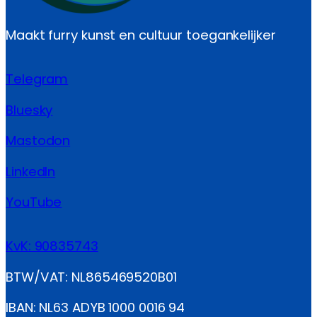
Maakt furry kunst en cultuur toegankelijker
Telegram
Bluesky
Mastodon
LinkedIn
YouTube
KvK: 90835743
BTW/VAT: NL865469520B01
IBAN: NL63 ADYB 1000 0016 94