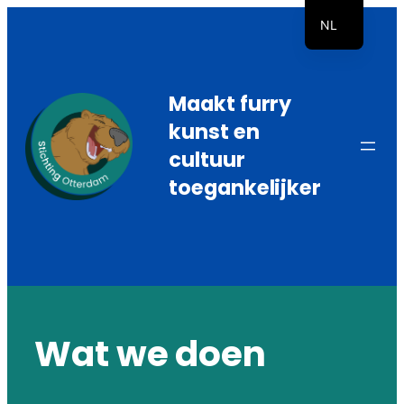
Ga
NL
naar
EN
de
inhoud
Maakt furry
kunst en
cultuur
toegankelijker
Wat we doen