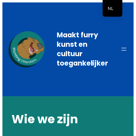
Ga
NL
naar
EN
de
inhoud
Maakt furry
kunst en
cultuur
toegankelijker
Wie we zijn