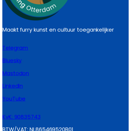
Maakt furry kunst en cultuur toegankelijker
Telegram
Bluesky
Mastodon
LinkedIn
YouTube
KvK: 90835743
BTW/VAT: NL865469520B01