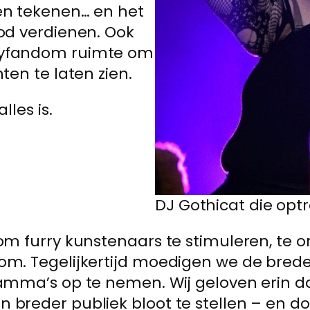
en tekenen… en het
od verdienen. Ook
ryfandom ruimte om
ten te laten zien.
lles is.
DJ Gothicat die opt
om furry kunstenaars te stimuleren, te o
dom. Tegelijkertijd moedigen we de br
amma’s op te nemen. Wij geloven erin dat
breder publiek bloot te stellen – en do