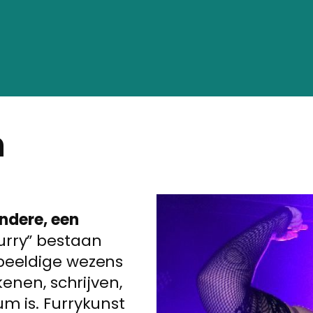
n
andere, een
urry” bestaan
beeldige wezens
kenen, schrijven,
m is. Furrykunst