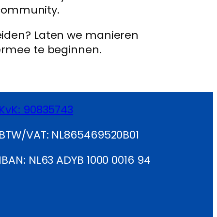
 community.
breiden? Laten we manieren
rmee te beginnen.
KvK: 90835743
BTW/VAT: NL865469520B01
IBAN: NL63 ADYB 1000 0016 94