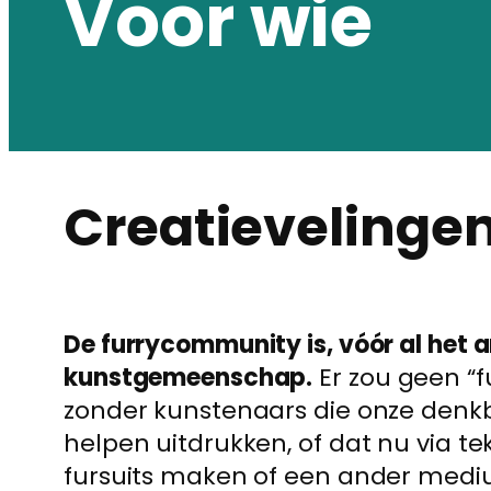
Voor wie
Creatievelinge
De furrycommunity is, vóór al het 
kunstgemeenschap.
Er zou geen “f
zonder kunstenaars die onze denk
helpen uitdrukken, of dat nu via te
fursuits maken of een ander mediu