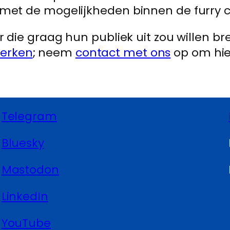
 met de mogelijkheden binnen de furry
r die graag hun publiek uit zou willen 
erken
; neem
contact met ons
op om hie
Telegram
Bluesky
Mastodon
LinkedIn
YouTube